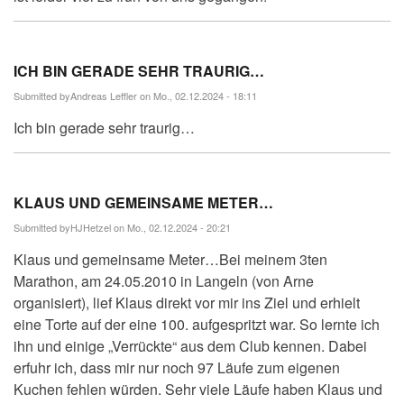
ICH BIN GERADE SEHR TRAURIG…
Submitted by
Andreas Leffler
on Mo., 02.12.2024 - 18:11
Ich bin gerade sehr traurig…
KLAUS UND GEMEINSAME METER…
Submitted by
HJHetzel
on Mo., 02.12.2024 - 20:21
Klaus und gemeinsame Meter…Bei meinem 3ten
Marathon, am 24.05.2010 in Langeln (von Arne
organisiert), lief Klaus direkt vor mir ins Ziel und erhielt
eine Torte auf der eine 100. aufgespritzt war. So lernte ich
ihn und einige „Verrückte“ aus dem Club kennen. Dabei
erfuhr ich, dass mir nur noch 97 Läufe zum eigenen
Kuchen fehlen würden. Sehr viele Läufe haben Klaus und