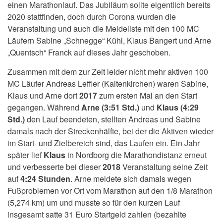
einen Marathonlauf. Das Jubiläum sollte eigentlich bereits
2020 stattfinden, doch durch Corona wurden die
Veranstaltung und auch die Meldeliste mit den 100 MC
Läufern Sabine „Schnegge“ Kühl, Klaus Bangert und Arne
„Quentsch“ Franck auf dieses Jahr geschoben.
Zusammen mit dem zur Zeit leider nicht mehr aktiven 100
MC Läufer Andreas Leffler (Kaltenkirchen) waren Sabine,
Klaus und Arne dort
2017
zum ersten Mal an den Start
gegangen. Während
Arne (3:51 Std.)
und
Klaus (4:29
Std.)
den Lauf beendeten, stellten Andreas und Sabine
damals nach der Streckenhälfte, bei der die Aktiven wieder
im Start- und Zielbereich sind, das Laufen ein. Ein Jahr
später lief
Klaus
in Nordborg die Marathondistanz erneut
und verbesserte bei dieser
2018
Veranstaltung seine Zeit
auf
4:24 Stunden
. Arne meldete sich damals wegen
Fußproblemen vor Ort vom Marathon auf den 1/8 Marathon
(5,274 km) um und musste so für den kurzen Lauf
insgesamt satte 31 Euro Startgeld zahlen (bezahlte