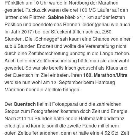
Pünktlich um 10 Uhr wurde in Nordborg der Marathon
gestartet. Ruckzuck waren die drei 100 MC Läufer auf den
letzten drei Plätzen.
Sabine
blieb 21,1 km auf der letzten
Position und beendete das Rennen leider (genau wie auch
im Jahr 2017) bei der Streckenhälfte nach ca. 2:50
Stunden. Die „Schnegge“ sah kaum eine Chance von einer
sub 6 Stunden Endzeit und wollte die Veranstaltung nicht
durch eine Zeitüberschreitung unnötig in die Länge ziehen.
Auch bei einer Zeitüberschreitung hätte man sie aber wohl
gewertet. So war sie bereits frisch geduscht als Klaus und
der Quentsch im Ziel eintrafen. Ihren
160. Marathon/Ultra
wird sie nun wohl am 12. September beim Hamburg
Marathon über die Ziellinie bringen.
Der
Quentsch
lief mit Fotoapparat und die zahlreichen
Stopps zum Fotografieren kosteten doch Zeit und Energie.
Nach 2:11:14 Stunden hatte er die Halbmarathondistanz
erledigt und konnte somit die zweite Runde mit einem
guten Zeitpuffer angehen, denn er hatte eine 4:52 Std. Zeit