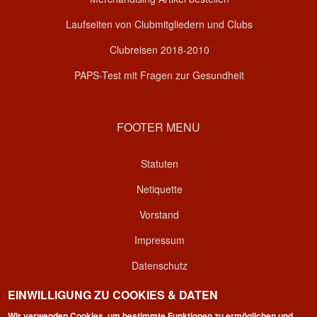
Laufseiten von Clubmitgliedern und Clubs
Clubreisen 2018-2010
PAPS-Test mit Fragen zur Gesundheit
FOOTER MENU
Statuten
Netiquette
Vorstand
Impressum
Datenschutz
Kontakt
EINWILLIGUNG ZU COOKIES & DATEN
Wir verwenden Cookies, um bestimmte Funktionen zu ermöglichen und
Login