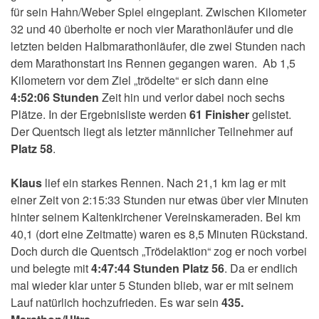
für sein Hahn/Weber Spiel eingeplant. Zwischen Kilometer
32 und 40 überholte er noch vier Marathonläufer und die
letzten beiden Halbmarathonläufer, die zwei Stunden nach
dem Marathonstart ins Rennen gegangen waren. Ab 1,5
Kilometern vor dem Ziel „trödelte“ er sich dann eine
4:52:06 Stunden
Zeit hin und verlor dabei noch sechs
Plätze. In der Ergebnisliste werden
61 Finisher
gelistet.
Der Quentsch liegt als letzter männlicher Teilnehmer auf
Platz 58
.
Klaus
lief ein starkes Rennen. Nach 21,1 km lag er mit
einer Zeit von 2:15:33 Stunden nur etwas über vier Minuten
hinter seinem Kaltenkirchener Vereinskameraden. Bei km
40,1 (dort eine Zeitmatte) waren es 8,5 Minuten Rückstand.
Doch durch die Quentsch „Trödelaktion“ zog er noch vorbei
und belegte mit
4:47:44 Stunden
Platz 56
. Da er endlich
mal wieder klar unter 5 Stunden blieb, war er mit seinem
Lauf natürlich hochzufrieden. Es war sein
435.