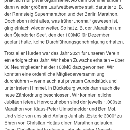
dann wieder größere Laufwettbewerbe statt, darunter z. B.
der Rennsteig Supermarathon und der Berlin Marathon.
Doch eben nicht alles, was früher „normal“ gewesen ist,
ging einfach wieder weiter. So hat z. B. der „Marathon um
den Öjendorfer See“, den der 100MC für Dezember
geplant hatte, keine Durchführungsgenehmigung erhalten.
Trotz aller Hürden war das Jahr 2021 für unseren Verein
ein erfolgreiches Jahr. Wir haben Zuwachs erhalten – über
30 Neumitglieder hat der 100MC dazugewonnen. Wir
konnten eine ordentliche Mitgliederversammlung
durchführen – wenn auch auf privatem Grundstück und
unter freiem Himmel. In Bückeburg wurde dann auch die
neue Zählordnung beschlossen. Wir konnten etliche
Jubiläen feiern. Hervorzuheben sind der jeweils 1.000ste
Marathon von Klaus-Peter Ulmschneider und Ben Mol.
Und viele von uns sind Anfang Juni als „Eskorte 3000“ zu
Ehren von Christian Hottas einen Marathon gelaufen.
Denn Christian hat in diesem Jahr als erster Mensch