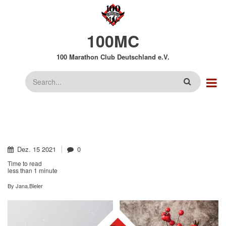
Direkt
zum
Inhalt
100MC
100 Marathon Club Deutschland e.V.
Suche
Dez.
15
2021
0
Time to read
less than
1 minute
By
Jana.Bieler