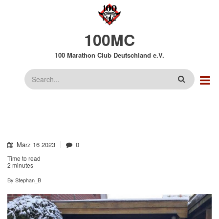
Direkt
zum
Inhalt
100MC
100 Marathon Club Deutschland e.V.
Suche
März
16
2023
0
Time to read
2 minutes
By
Stephan_B