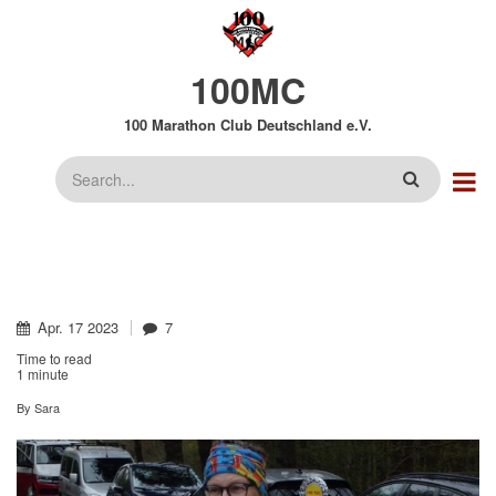
Direkt
zum
Inhalt
100MC
100 Marathon Club Deutschland e.V.
Suche
Apr.
17
2023
7
Time to read
1 minute
By
Sara