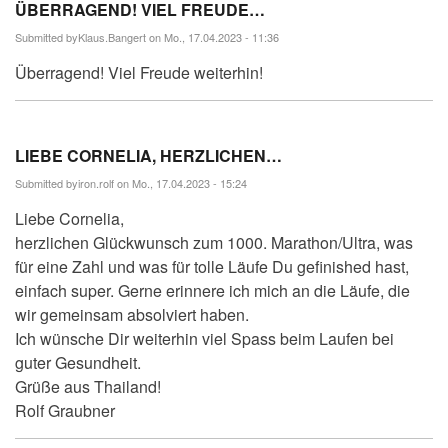
ÜBERRAGEND! VIEL FREUDE…
Submitted by
Klaus.Bangert
on Mo., 17.04.2023 - 11:36
Überragend! Viel Freude weiterhin!
LIEBE CORNELIA, HERZLICHEN…
Submitted by
iron.rolf
on Mo., 17.04.2023 - 15:24
Liebe Cornelia,
herzlichen Glückwunsch zum 1000. Marathon/Ultra, was
für eine Zahl und was für tolle Läufe Du gefinished hast,
einfach super. Gerne erinnere ich mich an die Läufe, die
wir gemeinsam absolviert haben.
Ich wünsche Dir weiterhin viel Spass beim Laufen bei
guter Gesundheit.
Grüße aus Thailand!
Rolf Graubner