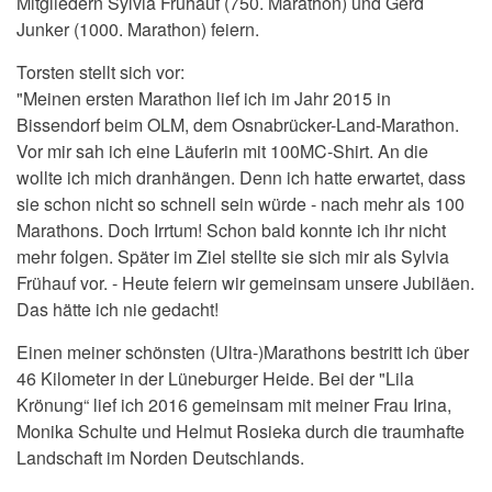
Mitgliedern Sylvia Frühauf (750. Marathon) und Gerd
Junker (1000. Marathon) feiern.
Torsten stellt sich vor:
"Meinen ersten Marathon lief ich im Jahr 2015 in
Bissendorf beim OLM, dem Osnabrücker-Land-Marathon.
Vor mir sah ich eine Läuferin mit 100MC-Shirt. An die
wollte ich mich dranhängen. Denn ich hatte erwartet, dass
sie schon nicht so schnell sein würde - nach mehr als 100
Marathons. Doch Irrtum! Schon bald konnte ich ihr nicht
mehr folgen. Später im Ziel stellte sie sich mir als Sylvia
Frühauf vor. - Heute feiern wir gemeinsam unsere Jubiläen.
Das hätte ich nie gedacht!
Einen meiner schönsten (Ultra-)Marathons bestritt ich über
46 Kilometer in der Lüneburger Heide. Bei der "Lila
Krönung“ lief ich 2016 gemeinsam mit meiner Frau Irina,
Monika Schulte und Helmut Rosieka durch die traumhafte
Landschaft im Norden Deutschlands.