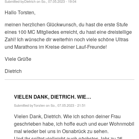
Submitted by
Dietrich
on So., 07.05.2023 - 19:04
Hallo Torsten,
meinen herzlichen Glückwunsch, du hast die erste Stufe
eines 100 MC Mitgliedes erreicht, du hast eine dreistellige
Zahl! Ich wünsche dir weiterhin noch viele schöne Ultras
und Marathons im Kreise deiner Lauf-Freunde!
Viele Grüße
Dietrich
VIELEN DANK, DIETRICH. WIE…
Submitted by
Torsten
on So., 07.05.2023 - 21:51
Antwort
Vielen Dank, Dietrich. Wie ich schon deiner Frau
auf
Hallo
geschrieben habe, ich hoffe euch und euer Wohnmobil
Torsten,
mal wieder bei uns in Osnabrück zu sehen.
meinen…
von
Und ihr solltet vielleicht auch nächstes Jahr zu 25.