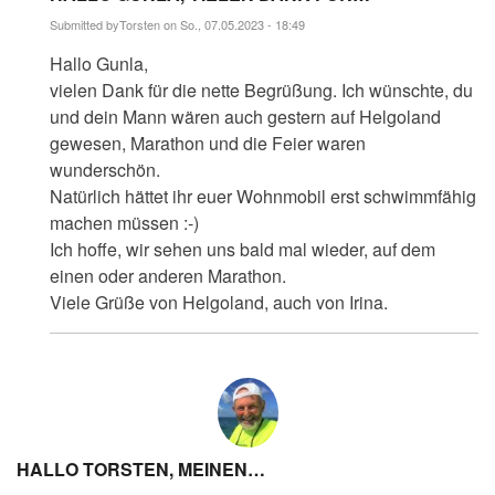
Submitted by
Torsten
on So., 07.05.2023 - 18:49
Antwort
Hallo Gunla,
auf
Hallo
vielen Dank für die nette Begrüßung. Ich wünschte, du
Torsten,
und dein Mann wären auch gestern auf Helgoland
du
bist
gewesen, Marathon und die Feier waren
ein…
wunderschön.
von
Natürlich hättet ihr euer Wohnmobil erst schwimmfähig
maralöpare
machen müssen :-)
Ich hoffe, wir sehen uns bald mal wieder, auf dem
einen oder anderen Marathon.
Viele Grüße von Helgoland, auch von Irina.
HALLO TORSTEN, MEINEN…