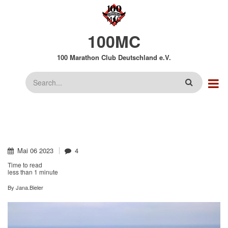
Direkt
zum
Inhalt
100MC
100 Marathon Club Deutschland e.V.
Suche
Mai
06
2023
4
Time to read
less than
1 minute
By
Jana.Bieler