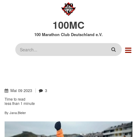
Direkt
zum
Inhalt
100MC
100 Marathon Club Deutschland e.V.
Suche
Mai
09
2023
3
Time to read
less than
1 minute
By
Jana.Bieler