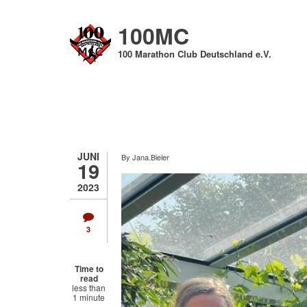
Direkt
zum
100MC
Inhalt
100 Marathon Club Deutschland e.V.
JUNI
By
Jana.Bieler
19
2023
3
Time to
read
less than
1 minute