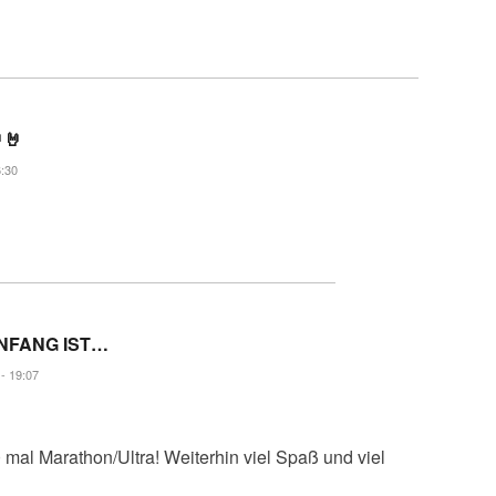
🤘
6:30
NFANG IST…
- 19:07
mal Marathon/Ultra! Weiterhin viel Spaß und viel