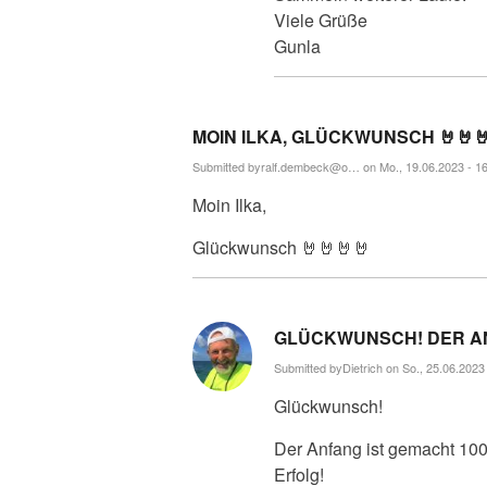
Viele Grüße
Gunla
MOIN ILKA, GLÜCKWUNSCH 🤘🤘
Submitted by
ralf.dembeck@o…
on Mo., 19.06.2023 - 1
Moin Ilka,
Glückwunsch 🤘🤘🤘🤘
GLÜCKWUNSCH! DER A
Submitted by
Dietrich
on So., 25.06.2023 
Glückwunsch!
Der Anfang ist gemacht 100 
Erfolg!