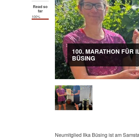
Read so
far
100%
100. MARATHON FÜR I
BÜSING
Neumitglied Ilka Büsing ist am Samst