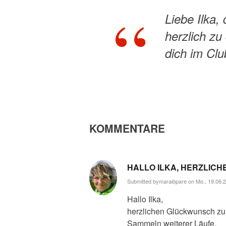
Liebe Ilka,
herzlich zu
dich im Cl
KOMMENTARE
HALLO ILKA, HERZLIC
Submitted by
maralöpare
on Mo., 19.06.2
Hallo Ilka,
herzlichen Glückwunsch zur
Sammeln weiterer Läufe.