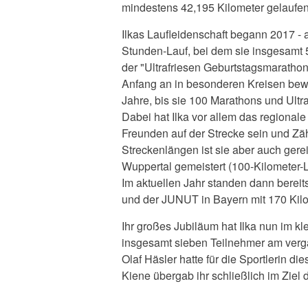
mindestens 42,195 Kilometer gelaufen
Ilkas Laufleidenschaft begann 2017 - 
Stunden-Lauf, bei dem sie insgesamt 54
der "Ultrafriesen Geburtstagsmarathon"
Anfang an in besonderen Kreisen bewe
Jahre, bis sie 100 Marathons und Ultr
Dabei hat Ilka vor allem das regiona
Freunden auf der Strecke sein und Z
Streckenlängen ist sie aber auch gere
Wuppertal gemeistert (100-Kilometer-L
Im aktuellen Jahr standen dann berei
und der JUNUT in Bayern mit 170 Kil
Ihr großes Jubiläum hat Ilka nun im kle
insgesamt sieben Teilnehmer am verg
Olaf Häsler hatte für die Sportlerin di
Kiene übergab ihr schließlich im Ziel 