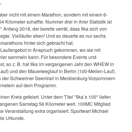
.
aber nicht mit einem Marathon, sondern mit einem 6-
 Kilometer schaffte. Nummer drei in ihrer Statistik ist
 Anfang 2018, der bereits verrät, dass Ilka sich von
gte. Vielläufer eben! Und so dauerte es nur sechs
amarathons hinter sich gebracht hat.
le Laufangebot in Anspruch gekommen, wo sie mit
ähler sammeln kann. Für besondere Events und
ist, so z. B. hat Ilka im vergangenen Jahr den WHEW in
auf) und den Mauerweglauf in Berlin (100-Meilen-Lauf).
ts der Schweriner Seentrail in Mecklenburg-Vorpommern
ometern auf dem Programm.
inen Kreis gefeiert. Unter dem Titel "Ilka`s 100" liefen
angenen Samstag 56 Kilometer weit. 100MC Mitglied
ese Veranstaltung extra organisiert. Sportwart Michael
die Urkunde.