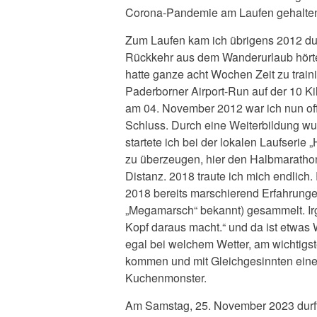
Corona-Pandemie am Laufen gehalten 
Zum Laufen kam ich übrigens 2012 du
Rückkehr aus dem Wanderurlaub hörte 
hatte ganze acht Wochen Zeit zu train
Paderborner Airport-Run auf der 10 Ki
am 04. November 2012 war ich nun offiz
Schluss. Durch eine Weiterbildung wu
startete ich bei der lokalen Laufserie
zu überzeugen, hier den Halbmarathon 
Distanz. 2018 traute ich mich endlich.
2018 bereits marschierend Erfahrunge
„Megamarsch“ bekannt) gesammelt. Irg
Kopf daraus macht.“ und da ist etwas 
egal bei welchem Wetter, am wichtigste
kommen und mit Gleichgesinnten einen
Kuchenmonster.
Am Samstag, 25. November 2023 durfte