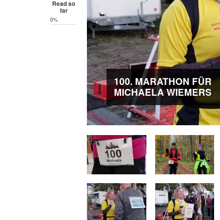
Read so
far
0%
100. MARATHON FÜR
MICHAELA WIEMERS