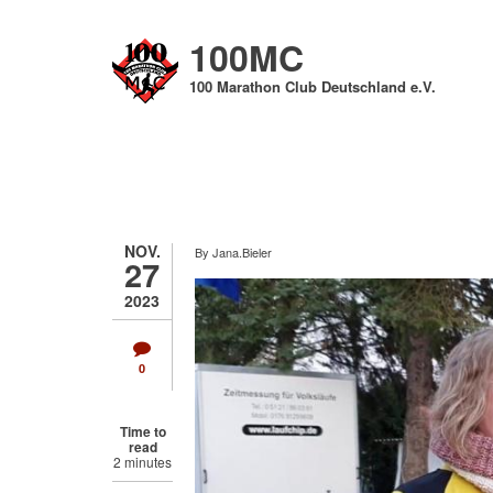
Direkt
zum
100MC
Inhalt
100 Marathon Club Deutschland e.V.
NOV.
By
Jana.Bieler
27
2023
0
Time to
read
2 minutes