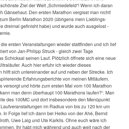
chönste Ziel der Welt „Schmiedefeld“! Wenn ich daran
 Gänsehaut. Den ersten Marathon vergisst man nicht!
 zum Berlin Marathon 2020 (übrigens mein Lieblings-
le dreimal gefinisht habe) und wurde auch ausgelost -
emie.
ie ersten Veranstaltungen wieder stattfinden und ich lief
iiert von Jan-Philipp Struck - gleich zwei Tage
s Schicksal seinen Lauf. Plötzlich öffnete sich eine neue
ltraläufer. Auch hier erfuhr ich wieder dieses
ilft sich untereinander auf und neben der Strecke. Ich
pirierende Erfahrungsberichte von meinen Mitläufern.
ps versorgt und hörte zum ersten Mal vom 100 Marathon
wie kann man denn überhaupt 100 Marathons laufen?“. Man
seite des 100MC und dort insbesondere den Menüpunkt
le Laufveranstaltungen im Radius von bis zu 120 km um
 In Folge lief ich dann bei Heiko von der Ahé, Bernd
th, Uwe Laig und Ute Karklis. Ohne euch wäre ich
ekommen. Ihr habt mich während und auch weit nach der