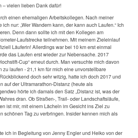
– vielen lieben Dank dafür!
rch einen ehemaligen Arbeitskollegen. Nach meiner
ich nur: „Wer Wandern kann, der kann auch Laufen.“ Ich
ieren. Denn dann sollte ich mit den Kollegen am
lometer-Laufstrecke teilnehmen. Mit meinem Zieleinlauf
iell Läuferin! Allerdings war bei 10 km erst einmal
rde das Laufen erst wieder zur Nebensache. 2017
 „Hochstift-Cup“ erneut durch. Man versuchte mich davon
zu laufen - 21,1 km für mich eine unvorstellbare
 Rückblickend doch sehr witzig, hatte ich doch 2017 und
n auf der Ultramarathon-Distanz (heute als
endwo hörte ich damals den Satz „Distanz ist, was der
Wahres dran. Ob Straßen-, Trail- oder Landschaftsläufe,
n ist mir, mit einem Lächeln im Gesicht ins Ziel zu
 schönen Tag zu verbringen. Insider kennen mich als
 ich in Begleitung von Jenny Engler und Heiko von der