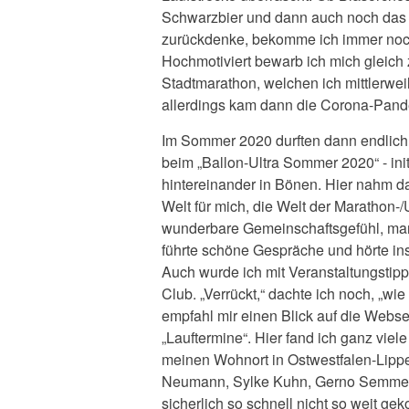
Schwarzbier und dann auch noch das s
zurückdenke, bekomme ich immer noch
Hochmotiviert bewarb ich mich gleich
Stadtmarathon, welchen ich mittlerwei
allerdings kam dann die Corona-Pand
Im Sommer 2020 durften dann endlich d
beim „Ballon-Ultra Sommer 2020“ - init
hintereinander in Bönen. Hier nahm da
Welt für mich, die Welt der Marathon-/U
wunderbare Gemeinschaftsgefühl, man h
führte schöne Gespräche und hörte ins
Auch wurde ich mit Veranstaltungstip
Club. „Verrückt,“ dachte ich noch, „
empfahl mir einen Blick auf die Web
„Lauftermine“. Hier fand ich ganz vie
meinen Wohnort in Ostwestfalen-Lippe.
Neumann, Sylke Kuhn, Gerno Semmelro
sicherlich so schnell nicht so weit g