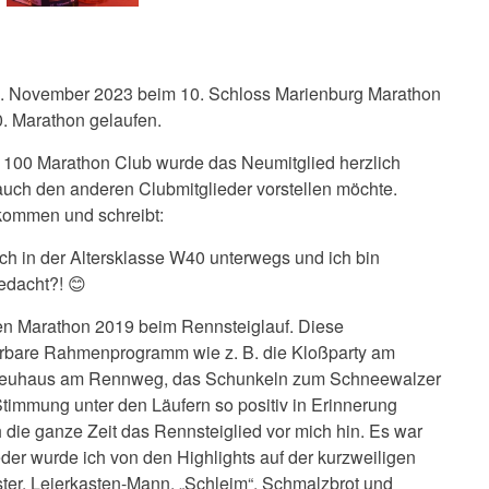
5. November 2023 beim 10. Schloss Marienburg Marathon
. Marathon gelaufen.
 100 Marathon Club wurde das Neumitglied herzlich
t auch den anderen Clubmitglieder vorstellen möchte.
ekommen und schreibt:
h in der Altersklasse W40 unterwegs und ich bin
gedacht?!
😊
en Marathon 2019 beim Rennsteiglauf. Diese
derbare Rahmenprogramm wie z. B. die Kloßparty am
 Neuhaus am Rennweg, das Schunkeln zum Schneewalzer
Stimmung unter den Läufern so positiv in Erinnerung
 die ganze Zeit das Rennsteiglied vor mich hin. Es war
der wurde ich von den Highlights auf der kurzweiligen
ster, Leierkasten-Mann, „Schleim“, Schmalzbrot und