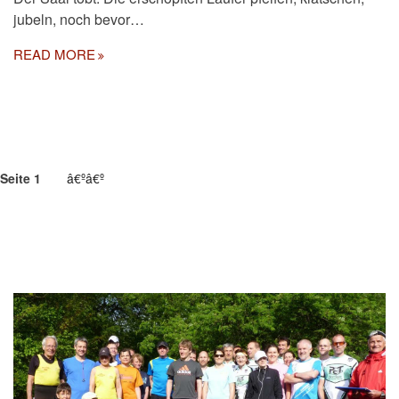
jubeln, noch bevor…
READ MORE
SEITENNUMMERIERUNG
Seite 1
Nächste
â€ºâ€º
Seite