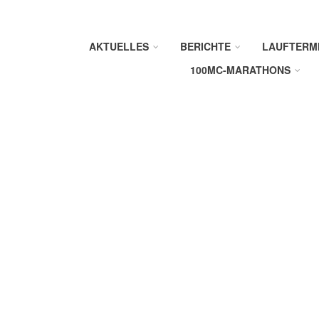
AKTUELLES
BERICHTE
LAUFTERM
100MC-MARATHONS
R
N
T