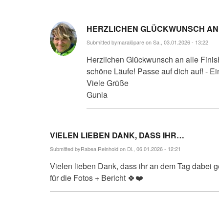
HERZLICHEN GLÜCKWUNSCH A
Submitted by
maralöpare
on Sa., 03.01.2026 - 13:22
Herzlichen Glückwunsch an alle Finish
schöne Läufe! Passe auf dich auf! - Ei
Viele Grüße
Gunla
VIELEN LIEBEN DANK, DASS IHR…
Submitted by
Rabea.Reinhold
on Di., 06.01.2026 - 12:21
Vielen lieben Dank, dass ihr an dem Tag dabei
für die Fotos + Bericht 🍀❤️