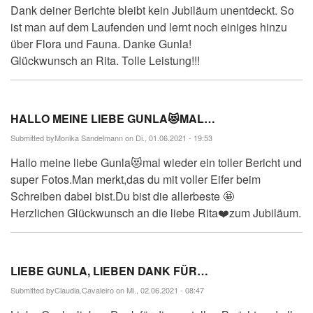
Dank deiner Berichte bleibt kein Jubiläum unentdeckt. So
ist man auf dem Laufenden und lernt noch einiges hinzu
über Flora und Fauna. Danke Gunla!
Glückwunsch an Rita. Tolle Leistung!!!
HALLO MEINE LIEBE GUNLA😻MAL…
Submitted by
Monika Sandelmann
on Di., 01.06.2021 - 19:53
Hallo meine liebe Gunla😻mal wieder ein toller Bericht und
super Fotos.Man merkt,das du mit voller Eifer beim
Schreiben dabei bist.Du bist die allerbeste 🤩
Herzlichen Glückwunsch an die liebe Rita❤️zum Jubiläum.
LIEBE GUNLA, LIEBEN DANK FÜR…
Submitted by
Claudia.Cavaleiro
on Mi., 02.06.2021 - 08:47