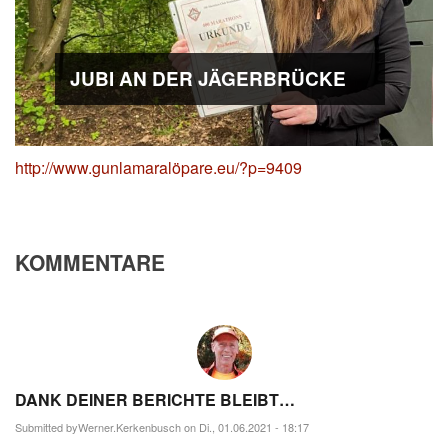
JUBI AN DER JÄGERBRÜCKE
http://www.gunlamaralöpare.eu/?p=9409
KOMMENTARE
DANK DEINER BERICHTE BLEIBT…
Submitted by
Werner.Kerkenbusch
on Di., 01.06.2021 - 18:17