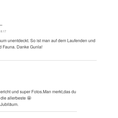
…
18:17
iläum unentdeckt. So ist man auf dem Laufenden und
nd Fauna. Danke Gunla!
Bericht und super Fotos.Man merkt,das du
 die allerbeste 🤩
 Jubiläum.