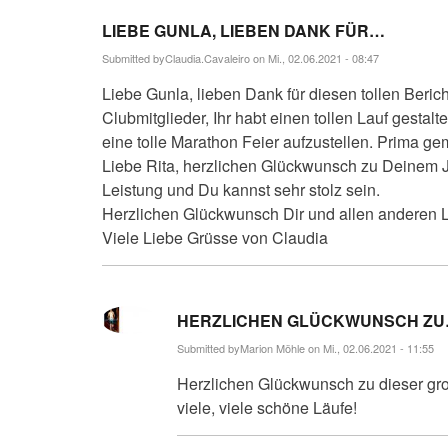
LIEBE GUNLA, LIEBEN DANK FÜR…
Submitted by
Claudia.Cavaleiro
on Mi., 02.06.2021 - 08:47
Liebe Gunla, lieben Dank für diesen tollen Beric
Clubmitglieder, Ihr habt einen tollen Lauf gestalte
eine tolle Marathon Feier aufzustellen. Prima ge
Liebe Rita, herzlichen Glückwunsch zu Deinem Ju
Leistung und Du kannst sehr stolz sein.
Herzlichen Glückwunsch Dir und allen anderen 
Viele Liebe Grüsse von Claudia
HERZLICHEN GLÜCKWUNSCH Z
Submitted by
Marion Möhle
on Mi., 02.06.2021 - 11:55
Herzlichen Glückwunsch zu dieser gr
viele, viele schöne Läufe!