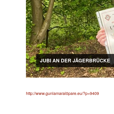
JUBI AN DER JÄGERBRÜCKE
http://www.gunlamaralöpare.eu/?p=9409