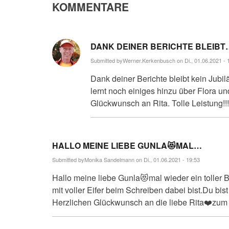
KOMMENTARE
DANK DEINER BERICHTE BLEIBT
Submitted by
Werner.Kerkenbusch
on Di., 01.06.2021 - 
Dank deiner Berichte bleibt kein Jub
lernt noch einiges hinzu über Flora u
Glückwunsch an Rita. Tolle Leistung!!!
HALLO MEINE LIEBE GUNLA😻MAL…
Submitted by
Monika Sandelmann
on Di., 01.06.2021 - 19:53
Hallo meine liebe Gunla😻mal wieder ein toller 
mit voller Eifer beim Schreiben dabei bist.Du bist
Herzlichen Glückwunsch an die liebe Rita❤️zum