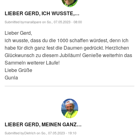
LIEBER GERD, ICH WUSSTE,…
Submitted by
maralöpare
on So., 07.05.2023 - 08:00
Lieber Gerd,
ich wusste, dass du die 1000 schaffen würdest, denn ich
habe für dich ganz fest die Daumen gedrückt. Herzlichen
Glückwunsch zu diesem Jubiläum! Genieße weiterhin das
Sammeln weiterer Läufe!
Liebe Grüße
Gunla
LIEBER GERD, MEINEN GANZ…
Submitted by
Dietrich
on So., 07.05.2023 - 19:10