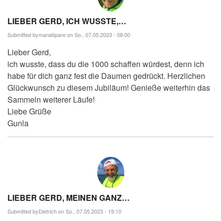
LIEBER GERD, ICH WUSSTE,…
Submitted by
maralöpare
on So., 07.05.2023 - 08:00
Lieber Gerd,
ich wusste, dass du die 1000 schaffen würdest, denn ich
habe für dich ganz fest die Daumen gedrückt. Herzlichen
Glückwunsch zu diesem Jubiläum! Genieße weiterhin das
Sammeln weiterer Läufe!
Liebe Grüße
Gunla
LIEBER GERD, MEINEN GANZ…
Submitted by
Dietrich
on So., 07.05.2023 - 19:10