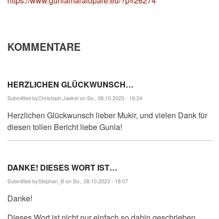
https://www.gunlamaralöpare.eu/?p=26274
KOMMENTARE
HERZLICHEN GLÜCKWUNSCH…
Submitted by
Christoph Jaekel
on So., 08.10.2023 - 16:24
Herzlichen Glückwunsch lieber Mukir, und vielen Dank für
diesen tollen Bericht liebe Gunla!
DANKE! DIESES WORT IST…
Submitted by
Stephan_B
on So., 08.10.2023 - 18:07
Danke!
Dieses Wort ist nicht nur einfach so dahin geschrieben,