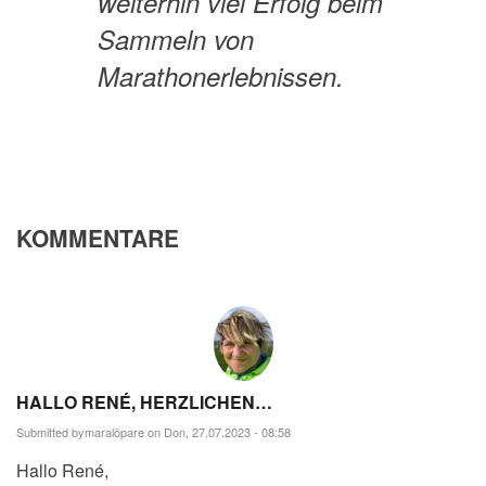
weiterhin viel Erfolg beim
Sammeln von
Marathonerlebnissen.
KOMMENTARE
HALLO RENÉ, HERZLICHEN…
Submitted by
maralöpare
on Don, 27.07.2023 - 08:58
Hallo René,