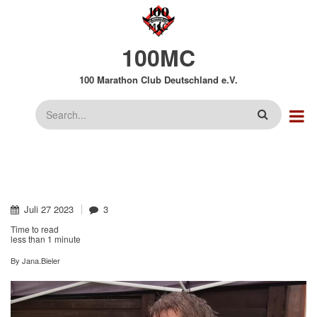
Direkt
zum
Inhalt
100MC
100 Marathon Club Deutschland e.V.
Suche
Juli
27
2023
3
Time to read
less than
1 minute
By
Jana.Bieler