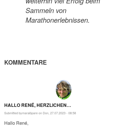
weiterhin viel Erfolg beim
Sammeln von
Marathonerlebnissen.
KOMMENTARE
HALLO RENÉ, HERZLICHEN…
Submitted by
maralöpare
on Don, 27.07.2023 - 08:58
Hallo René,