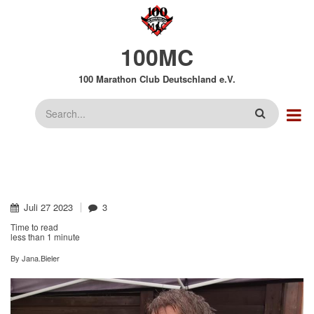
Direkt
zum
Inhalt
100MC
100 Marathon Club Deutschland e.V.
Suche
Juli
27
2023
3
Time to read
less than
1 minute
By
Jana.Bieler