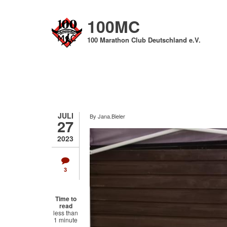
Direkt
zum
100MC
Inhalt
100 Marathon Club Deutschland e.V.
JULI
By
Jana.Bieler
27
2023
3
Time to
read
less than
1 minute