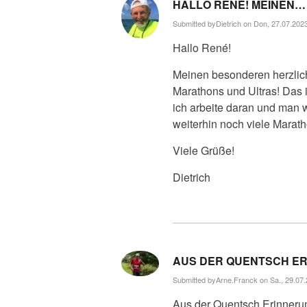
HALLO RENÉ! MEINEN…
Submitted by
Dietrich
on Don, 27.07.2023
Hallo René!
Meinen besonderen herzlic
Marathons und Ultras! Das 
ich arbeite daran und man w
weiterhin noch viele Marat
Viele Grüße!
Dietrich
AUS DER QUENTSCH E
Submitted by
Arne.Franck
on Sa., 29.07.
Aus der Quentsch Erinneru