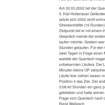
Am 30.03.2002 lief der Que
5. Kiel Holtenauer Gelände
setzte sich 2002 recht schne
Streckenhälfte (16 Runden) 
Zeitpunkt lief er mit eine
Gespräch meinte der andere 
laufen möchte. Gestern war
Stunden gelaufen. Für den 
zwei Tagen in Folge einen M
wartete der Quentsch insge
unbekannten Läufers. Der 
Minuten kleine OP zwische
Läufer klar ziehen lassen m
Position 4 das Ziel. Der an
3:08:40 Stunden ein ganz 
geblieben und hatte seinen 2
Frage vom Quentsch nach d
René Wallesch