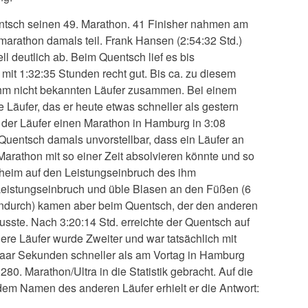
ntsch seinen 49. Marathon. 41 Finisher nahmen am
marathon damals teil. Frank Hansen (2:54:32 Std.)
ll deutlich ab. Beim Quentsch lief es bis
mit 1:32:35 Stunden recht gut. Bis ca. zu diesem
m ihm nicht bekannten Läufer zusammen. Bei einem
Läufer, das er heute etwas schneller als gestern
 der Läufer einen Marathon in Hamburg in 3:08
Quentsch damals unvorstellbar, dass ein Läufer an
arathon mit so einer Zeit absolvieren könnte und so
heim auf den Leistungseinbruch des ihm
Leistungseinbruch und üble Blasen an den Füßen (6
ndurch) kamen aber beim Quentsch, der den anderen
usste. Nach 3:20:14 Std. erreichte der Quentsch auf
dere Läufer wurde Zweiter und war tatsächlich mit
paar Sekunden schneller als am Vortag in Hamburg
80. Marathon/Ultra in die Statistik gebracht. Auf die
em Namen des anderen Läufer erhielt er die Antwort: