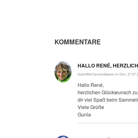
KOMMENTARE
HALLO RENÉ, HERZLIC
Submitted by
maralöpare
on Don, 27.07.2
Hallo René,
herzlichen Glückwunsch zu 
dir viel Spaß beim Sammeln
Viele Grüße
Gunla